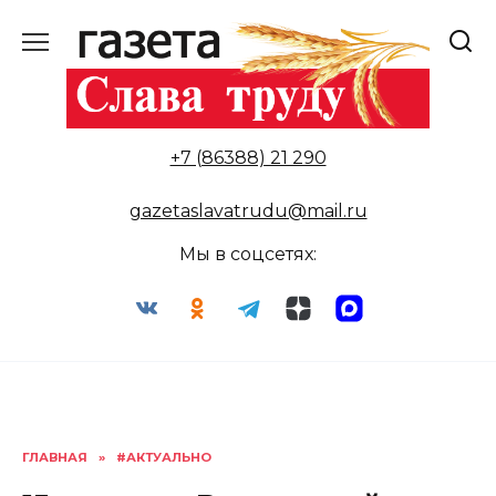
Перейти
к
содержанию
+7 (86388) 21 290
gazetaslavatrudu@mail.ru
Мы в соцсетях:
ГЛАВНАЯ
»
#АКТУАЛЬНО