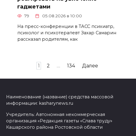
гаджетами
79
05.08.2026 в 10:00
На пресс-конференции в ТАСС психиатр,
психолог и психотерапевт Захар Самарин
рассказал родителям, как
Пагинация
1
2
…
134
Далее
записей
Наименование (название) средства массовой
информации: kasharynews.ru
Учредитель: Автономная некоммерческая
организация «Редакция газеты «Слава труду»
Кашарского района Ростовской области