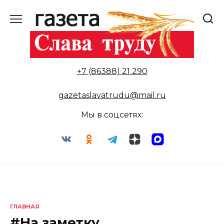
Перейти
к
содержанию
+7 (86388) 21 290
gazetaslavatrudu@mail.ru
Мы в соцсетях:
ГЛАВНАЯ
#На заметку