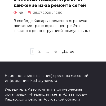
движение из‑за ремонта сетей
49
28.07.2026 в 12:50
В слободе Кашары временно ограничат
движение транспорта в центре. Это
связано с реконструкцией коммунальных
Пагинация
1
2
…
6
Далее
записей
Наименование (название) средства массовой
информации: kasharynews.ru
Учредитель: Автономная некоммерческая
организация «Редакция газеты «Слава труду»
Кашарского района Ростовской области