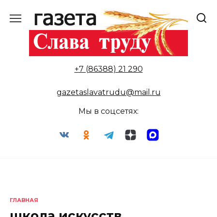
Перейти
к
содержанию
+7 (86388) 21 290
gazetaslavatrudu@mail.ru
Мы в соцсетях:
ГЛАВНАЯ
школа искусств