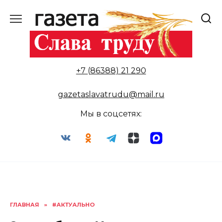
Перейти
к
содержанию
+7 (86388) 21 290
gazetaslavatrudu@mail.ru
Мы в соцсетях:
ГЛАВНАЯ
»
#АКТУАЛЬНО