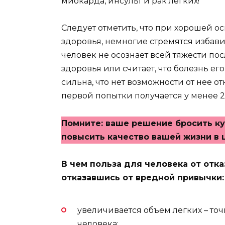
миокарда, инсульт и рак легких!
Следует отметить, что при хорошей о
здоровья, немногие стремятся избави
человек не осознает всей тяжести по
здоровья или считает, что болезнь ег
сильна, что нет возможности от нее от
первой попытки получается у менее 
Помните: ваше решение бросить ку
повысить качество вашей жизни в 
В чем польза для человека от отка
отказавшись от вредной привычки:
увеличивается объем легких – то
человека;