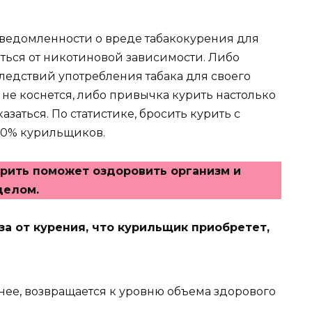
сведомленности о вреде табакокурения для
ться от никотиновой зависимости. Либо
следствий употребления табака для своего
о не коснется, либо привычка курить настолько
казаться. По статистике, бросить курить с
20% курильщиков.
рить поможет оздоровить организм и
целом.
за от курения, что курильщик приобретет,
чнее, возвращается к уровню объема здорового