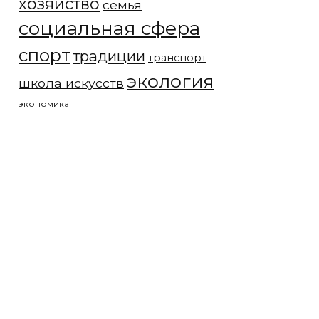
хозяйство
семья
социальная сфера
спорт
традиции
транспорт
экология
школа искусств
экономика