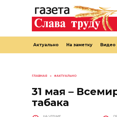
Перейти
к
содержанию
Актуально
На заметку
Видео
ГЛАВНАЯ
»
#АКТУАЛЬНО
31 мая – Всеми
табака
НА ЧТЕНИЕ
П