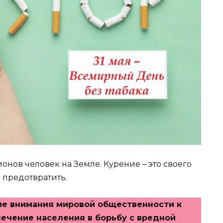
онов человек на Земле. Курение – это своего
 предотвратить.
ие внимания мировой общественности к
ечение населения в борьбу с вредной