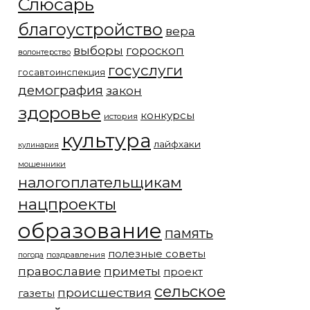
Слюсарь
благоустройство
вера
выборы
гороскоп
волонтерство
госуслуги
госавтоинспекция
демография
закон
здоровье
конкурсы
история
культура
лайфхаки
кулинария
мошенники
налогоплательщикам
нацпроекты
образование
память
полезные советы
погода
поздравления
православие
приметы
проект
сельское
происшествия
газеты