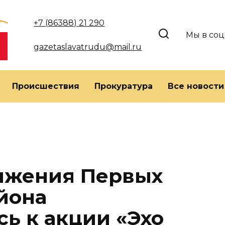
+7 (86388) 21 290
Мы в соц
gazetaslavatrudu@mail.ru
Происшествия
Прокуратура
Все новости
ижения Первых
йона
ь к акции «Эхо