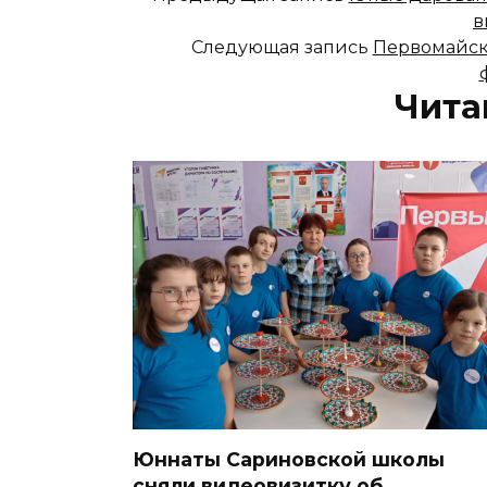
в
Следующая запись
Первомайск
Чита
Юннаты Сариновской школы
сняли видеовизитку об