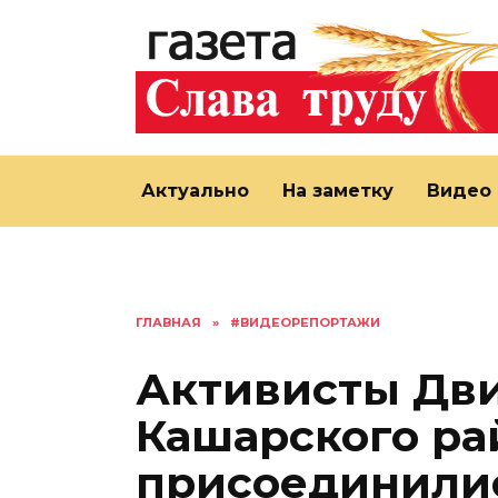
Перейти
к
содержанию
Актуально
На заметку
Видео
ГЛАВНАЯ
»
#ВИДЕОРЕПОРТАЖИ
Активисты Дв
Кашарского ра
присоединилис