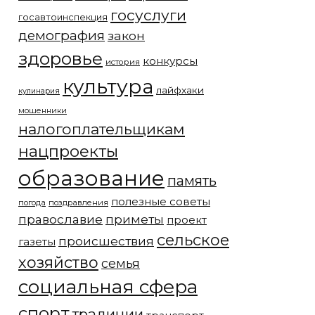
госуслуги
госавтоинспекция
демография
закон
здоровье
конкурсы
история
культура
лайфхаки
кулинария
мошенники
налогоплательщикам
нацпроекты
образование
память
полезные советы
погода
поздравления
православие
приметы
проект
сельское
происшествия
газеты
хозяйство
семья
социальная сфера
спорт
традиции