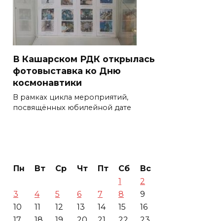
В Кашарском РДК открылась
фотовыставка ко Дню
космонавтики
В рамках цикла мероприятий,
посвящённых юбилейной дате
Пн
Вт
Ср
Чт
Пт
Сб
Вс
1
2
3
4
5
6
7
8
9
10
11
12
13
14
15
16
17
18
19
20
21
22
23