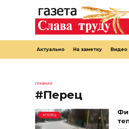
Перейти
к
содержанию
Актуально
На заметку
Видео
ГЛАВНАЯ
#Перец
Фи
#ПЕРЕЦ
теп