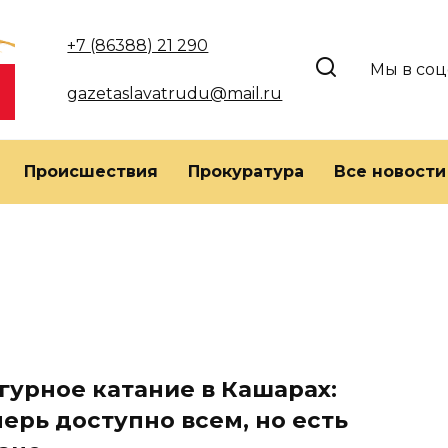
+7 (86388) 21 290
Мы в соц
gazetaslavatrudu@mail.ru
Происшествия
Прокуратура
Все новости
гурное катание в Кашарах:
ерь доступно всем, но есть