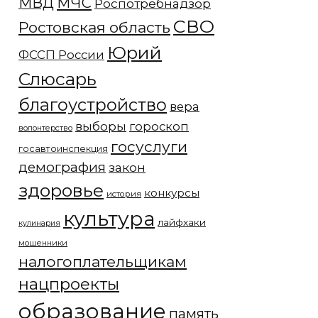
МЧС
МВД
Роспотребнадзор
СВО
Ростовская область
Юрий
ФССП России
Слюсарь
благоустройство
вера
выборы
гороскоп
волонтерство
госуслуги
госавтоинспекция
демография
закон
здоровье
конкурсы
история
культура
лайфхаки
кулинария
мошенники
налогоплательщикам
нацпроекты
образование
память