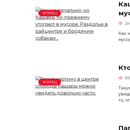
Ка
му
#ПЕРЕЦ
2к
Как 
мусо
Кто
83
#ПЕРЕЦ
Таку
увид
то, ч
Па