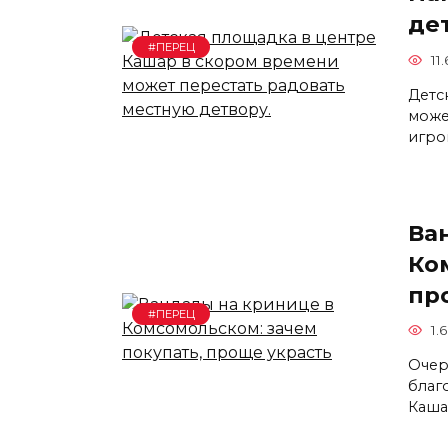
де
#ПЕРЕЦ
11.
Детс
може
игро
Ва
Ко
пр
#ПЕРЕЦ
1.6
Очер
благ
Каша