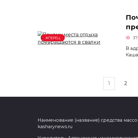
По
пр
37
#ПЕРЕЦ
В ад
Каша
Навигация
1
2
по
записям
Наименование (название) средства масс
kasharynews.ru