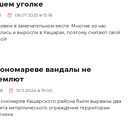
шем уголке
5
06.07.2025 в 15:16
ивем в замечательном месте. Многие из нас
лись и выросли в Кашарах, поэтому считают свой
ной
Пономареве вандалы не
емлют
8
15.11.2024 в 19:00
 Пономарев Кашарского района были вырваны два
ета металлического ограждения территории
тника