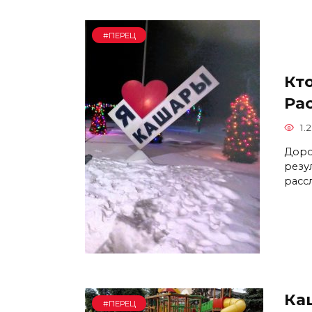
#ПЕРЕЦ
Кт
Ра
1.2
Доро
резу
расс
Ка
#ПЕРЕЦ