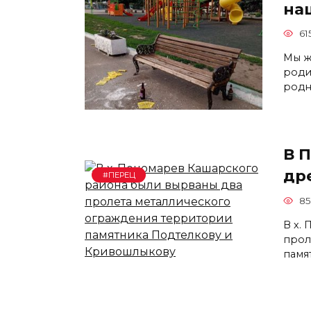
на
61
Мы ж
роди
род
В 
др
#ПЕРЕЦ
85
В х.
прол
памя