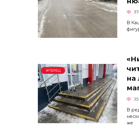
ню
37
В Ка
фигу
«Ни
чи
#ПЕРЕЦ
на
ма
35
В ре
неск
же