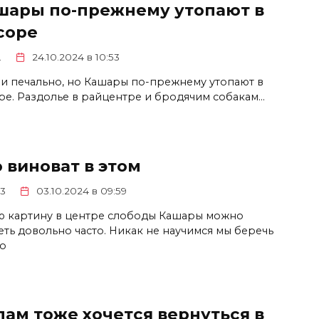
шары по-прежнему утопают в
соре
.
24.10.2024 в 10:53
ни печально, но Кашары по-прежнему утопают в
ре. Раздолье в райцентре и бродячим собакам…
 виноват в этом
3
03.10.2024 в 09:59
ю картину в центре слободы Кашары можно
еть довольно часто. Никак не научимся мы беречь
то
пам тоже хочется вернуться в