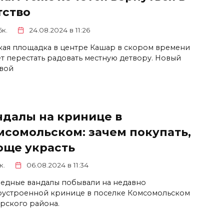
тство
6к.
24.08.2024 в 11:26
кая площадка в центре Кашар в скором времени
т перестать радовать местную детвору. Новый
вой
ндалы на кринице в
мсомольском: зачем покупать,
още украсть
к.
06.08.2024 в 11:34
едные вандалы побывали на недавно
оустроенной кринице в поселке Комсомольском
рского района.