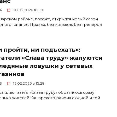
анс
4
20.02.2026 в 11:01
шарском районе, похоже, открылся новый сезон
рного катания. Правда, без коньков, без тренеров
 пройти, ни подъехать»:
татели «Слава труду» жалуются
 ледяные ловушки у сетевых
газинов
3
12.02.2026 в 15:28
дакцию газеты «Слава труду» обратилось сразу
олько жителей Кашарского района с одной и той