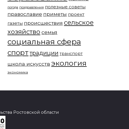
полезные советы
погода
поздравления
православие
приметы
проект
сельское
происшествия
газеты
хозяйство
семья
социальная сфера
спорт
традиции
транспорт
экология
школа искусств
экономика
ства Ростовской области