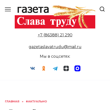
Перейти
к
содержанию
+7 (86388) 21 290
gazetaslavatrudu@mail.ru
Мы в соцсетях:
ГЛАВНАЯ
»
#АКТУАЛЬНО