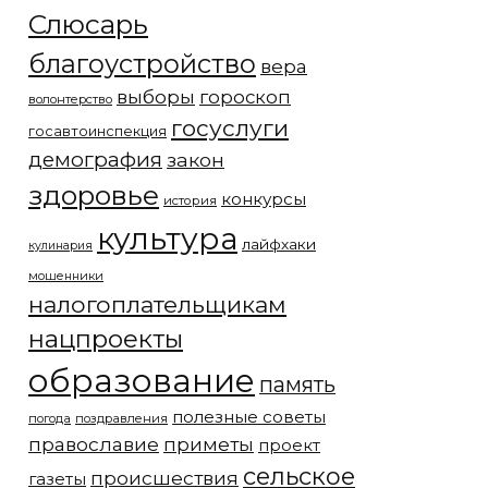
Слюсарь
благоустройство
вера
выборы
гороскоп
волонтерство
госуслуги
госавтоинспекция
демография
закон
здоровье
конкурсы
история
культура
лайфхаки
кулинария
мошенники
налогоплательщикам
нацпроекты
образование
память
полезные советы
погода
поздравления
православие
приметы
проект
сельское
происшествия
газеты