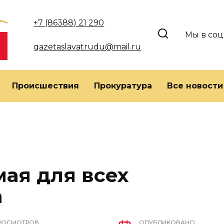
+7 (86388) 21 290
Мы в соц
gazetaslavatrudu@mail.ru
Происшествия
Прокуратура
Все новости
мая для всех
а
РОСМОТРОВ
ОПУБЛИКОВАНО