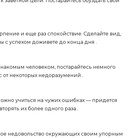
к заветной цели. Постарайтесь обуздать свои
ерпение и еще раз спокойствие. Сделайте вид,
вы с успехом доживете до конца дня .
ознакомым человеком, постарайтесь немного
ас от некоторых недоразумений .
можно учиться на чужих ошибках — придется
торять их более одного раза .
ное недовольство окружающих своим упорным