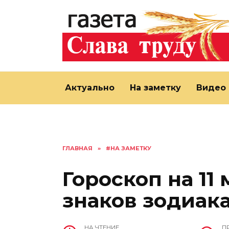
Перейти
к
содержанию
Актуально
На заметку
Видео
ГЛАВНАЯ
»
#НА ЗАМЕТКУ
Гороскоп на 11 
знаков зодиак
НА ЧТЕНИЕ
П