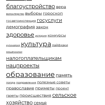
благоустройство
вера
выборы
гороскоп
волонтерство
госуслуги
госавтоинспекция
демография
закон
здоровье
конкурсы
история
культура
лайфхаки
кулинария
мошенники
налогоплательщикам
нацпроекты
образование
память
полезные советы
погода
поздравления
православие
приметы
проект
сельское
происшествия
газеты
хозяйство
семья