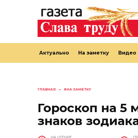
Перейти
к
содержанию
Актуально
На заметку
Видео
ГЛАВНАЯ
»
#НА ЗАМЕТКУ
Гороскоп на 5 
знаков зодиак
НА ЧТЕНИЕ
П