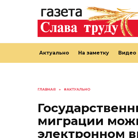
Перейти
к
содержанию
Актуально
На заметку
Видео
ГЛАВНАЯ
»
#АКТУАЛЬНО
Государственн
миграции можн
электронном в