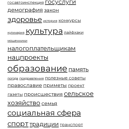
госуслуги
госавтоинспекция
демография
закон
здоровье
конкурсы
история
культура
лайфхаки
кулинария
мошенники
налогоплательщикам
нацпроекты
образование
память
полезные советы
погода
поздравления
православие
приметы
проект
сельское
происшествия
газеты
хозяйство
семья
социальная сфера
спорт
традиции
транспорт