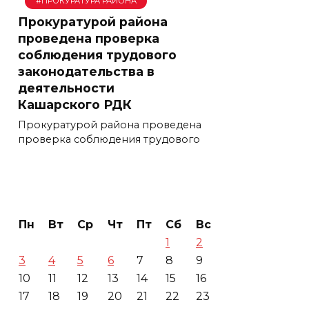
#ПРОКУРАТУРА РАЙОНА
Прокуратурой района
проведена проверка
соблюдения трудового
законодательства в
деятельности
Кашарского РДК
Прокуратурой района проведена
проверка соблюдения трудового
Пн
Вт
Ср
Чт
Пт
Сб
Вс
1
2
3
4
5
6
7
8
9
10
11
12
13
14
15
16
17
18
19
20
21
22
23