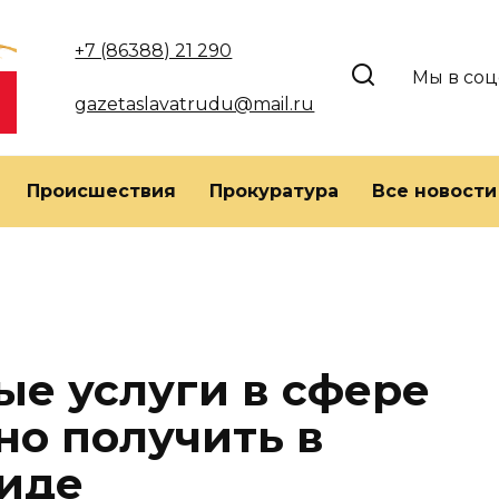
+7 (86388) 21 290
Мы в соц
gazetaslavatrudu@mail.ru
Происшествия
Прокуратура
Все новости
ые услуги в сфере
о получить в
иде