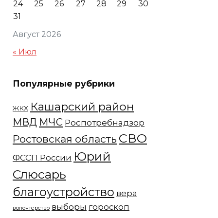
24
25
26
27
28
29
30
31
Август 2026
« Июл
Популярные рубрики
Кашарский район
ЖКХ
МЧС
МВД
Роспотребнадзор
СВО
Ростовская область
Юрий
ФССП России
Слюсарь
благоустройство
вера
выборы
гороскоп
волонтерство