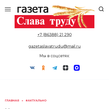
Перейти
к
содержанию
+7 (86388) 21 290
gazetaslavatrudu@mail.ru
Мы в соцсетях:
ГЛАВНАЯ
»
#АКТУАЛЬНО