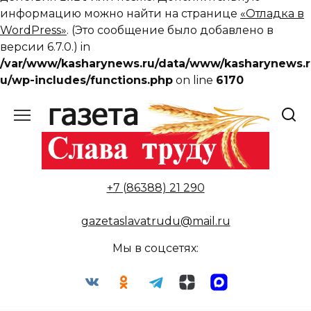
информацию можно найти на странице
«Отладка в
WordPress»
. (Это сообщение было добавлено в
версии 6.7.0.) in
/var/www/kasharynews.ru/data/www/kasharynews.r
u/wp-includes/functions.php
on line
6170
Перейти
к
содержанию
+7 (86388) 21 290
gazetaslavatrudu@mail.ru
Мы в соцсетях: