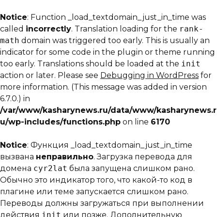
Notice
: Function _load_textdomain_just_in_time was
called
incorrectly
. Translation loading for the
rank-
math
domain was triggered too early. This is usually an
indicator for some code in the plugin or theme running
too early. Translations should be loaded at the
init
action or later. Please see
Debugging in WordPress
for
more information. (This message was added in version
6.7.0.) in
/var/www/kasharynews.ru/data/www/kasharynews.r
u/wp-includes/functions.php
on line
6170
Notice
: Функция _load_textdomain_just_in_time
вызвана
неправильно
. Загрузка перевода для
домена
cyr2lat
была запущена слишком рано.
Обычно это индикатор того, что какой-то код в
плагине или теме запускается слишком рано.
Переводы должны загружаться при выполнении
действия
init
или позже. Дополнительную