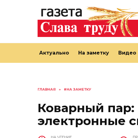
Перейти
к
содержанию
Актуально
На заметку
Видео
ГЛАВНАЯ
»
#НА ЗАМЕТКУ
Коварный пар:
электронные с
НА ЧТЕНИЕ
П