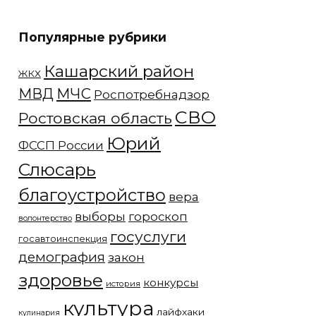
Популярные рубрики
Кашарский район
ЖКХ
МЧС
МВД
Роспотребнадзор
СВО
Ростовская область
Юрий
ФССП России
Слюсарь
благоустройство
вера
выборы
гороскоп
волонтерство
госуслуги
госавтоинспекция
демография
закон
здоровье
конкурсы
история
культура
лайфхаки
кулинария