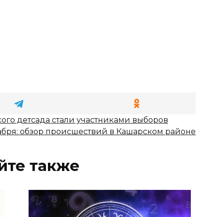
кого детсада стали участниками выборов
абря: обзор происшествий в Кашарском районе
йте также