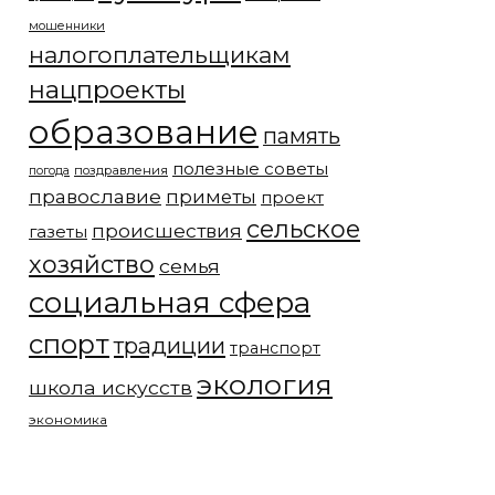
мошенники
налогоплательщикам
нацпроекты
образование
память
полезные советы
погода
поздравления
православие
приметы
проект
сельское
происшествия
газеты
хозяйство
семья
социальная сфера
спорт
традиции
транспорт
экология
школа искусств
экономика