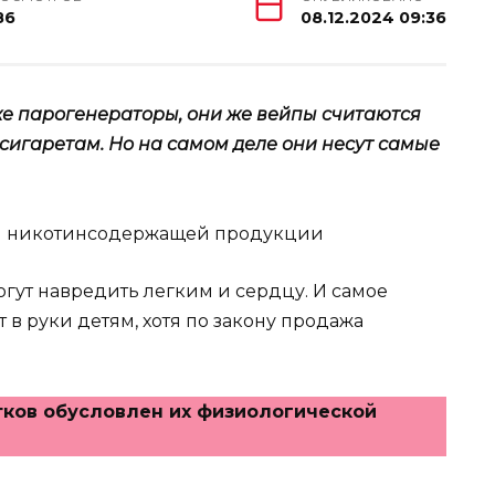
86
08.12.2024 09:36
же парогенераторы, они же вейпы считаются
игаретам. Но на самом деле они несут самые
гут навредить легким и сердцу. И самое
т в руки детям, хотя по закону продажа
тков обусловлен их физиологической