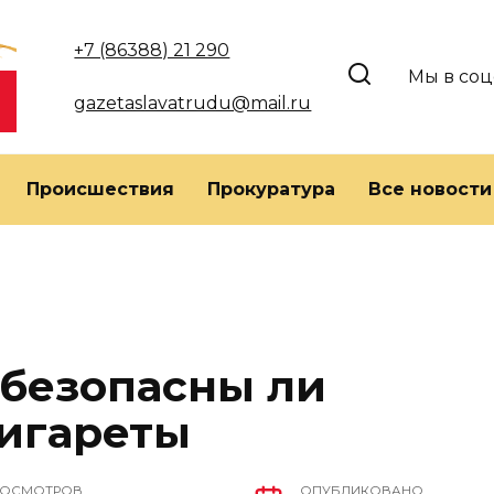
+7 (86388) 21 290
Мы в соц
gazetaslavatrudu@mail.ru
Происшествия
Прокуратура
Все новости
 безопасны ли
игареты
РОСМОТРОВ
ОПУБЛИКОВАНО