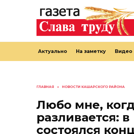
Перейти
к
содержанию
Актуально
На заметку
Видео
ГЛАВНАЯ
»
НОВОСТИ КАШАРСКОГО РАЙОНА
Любо мне, ког
разливается: 
состоялся кон