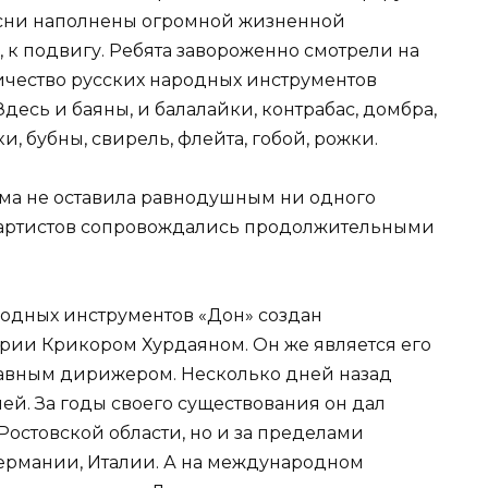
песни наполнены огромной жизненной
 к подвигу. Ребята завороженно смотрели на
ичество русских народных инструментов
Здесь и баяны, и балалайки, контрабас, домбра,
, бубны, свирель, флейта, гобой, рожки.
ма не оставила равнодушным ни одного
я артистов сопровождались продолжительными
ародных инструментов «Дон» создан
рии Крикором Хурдаяном. Он же является его
авным дирижером. Несколько дней назад
ей. За годы своего существования он дал
 Ростовской области, но и за пределами
ермании, Италии. А на международном