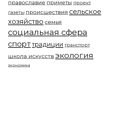
православие
приметы
проект
сельское
происшествия
газеты
хозяйство
семья
социальная сфера
спорт
традиции
транспорт
экология
школа искусств
экономика