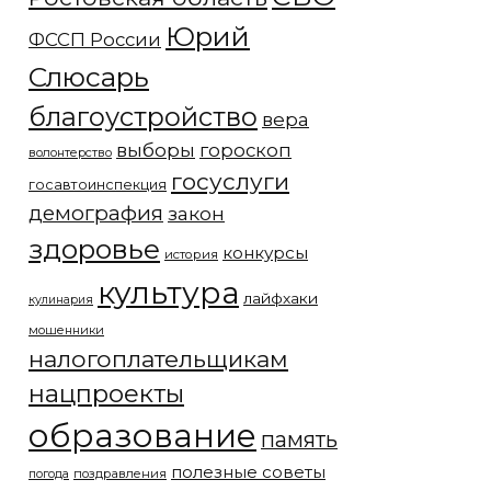
Юрий
ФССП России
Слюсарь
благоустройство
вера
выборы
гороскоп
волонтерство
госуслуги
госавтоинспекция
демография
закон
здоровье
конкурсы
история
культура
лайфхаки
кулинария
мошенники
налогоплательщикам
нацпроекты
образование
память
полезные советы
погода
поздравления