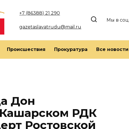
+7 (86388) 21 290
Мы в соц
gazetaslavatrudu@mail.ru
Происшествия
Прокуратура
Все новости
да Дон
в Кашарском РДК
церт Ростовской