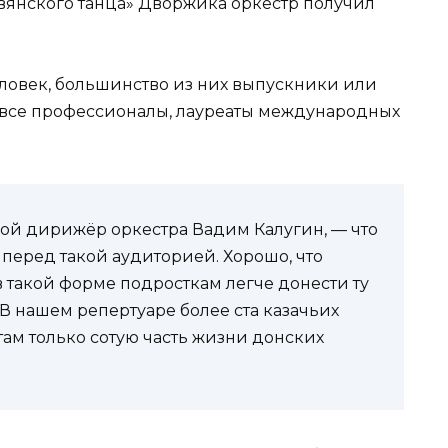
авянского танца» Дворжика оркестр получил
человек, большинство из них выпускники или
 все профессионалы, лауреаты международных
рой дирижёр оркестра Вадим Калугин, — что
перед такой аудиторией. Хорошо, что
такой форме подросткам легче донести ту
В нашем репертуаре более ста казачьих
там только сотую часть жизни донских