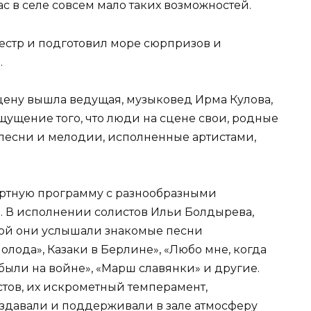
нас в селе совсем мало таких возможностей.
естр и подготовил море сюрпризов и
.
сцену вышла ведущая, музыковед Ирма Кулова,
щущение того, что люди на сцене свои, родные
о песни и мелодии, исполненные артистами,
ртную программу с разнообразными
 В исполнении солистов Ильи Болдырева,
вой они услышали знакомые песни
олода», Казаки в Берлине», «Любо мне, когда
 были на войне», «Марш славянки» и другие.
тов, их искрометный темперамент,
здавали и поддерживали в зале атмосферу