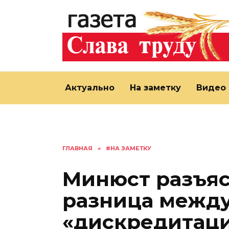
Перейти
к
содержанию
Актуально
На заметку
Видео
ГЛАВНАЯ
»
#НА ЗАМЕТКУ
Минюст разъяс
разница между
«дискредитац