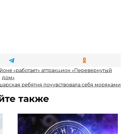
йоне «работает» аттракцион «Перевернутый
дом»
шарская ребятня почувствовала себя моряками
йте также