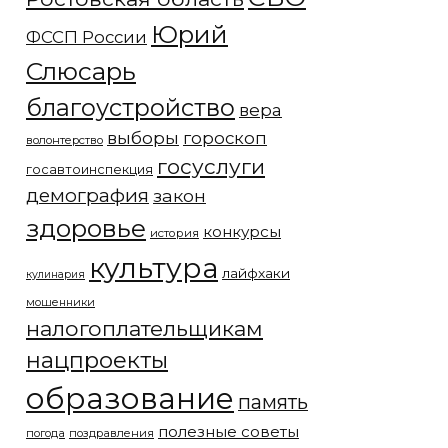
Юрий
ФССП России
Слюсарь
благоустройство
вера
выборы
гороскоп
волонтерство
госуслуги
госавтоинспекция
демография
закон
здоровье
конкурсы
история
культура
лайфхаки
кулинария
мошенники
налогоплательщикам
нацпроекты
образование
память
полезные советы
погода
поздравления