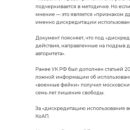
подчеркивается в методичке. Но если
мнение — это является «признаком д
именно дискредитации использовани
Документ поясняет, что под «дискр
действия, направленные на подрыв д
авторитета».
Ранее УК РФ был дополнен статьей 2
ложной информации об использовани
«военные фейки» получил московский
семь лет лишения свободы.
За «дискредитацию использования воо
КоАП.