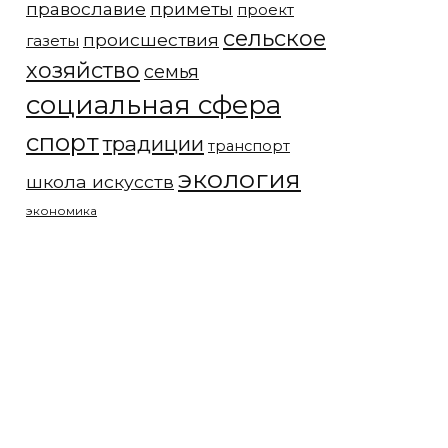
православие
приметы
проект
сельское
происшествия
газеты
хозяйство
семья
социальная сфера
спорт
традиции
транспорт
экология
школа искусств
экономика