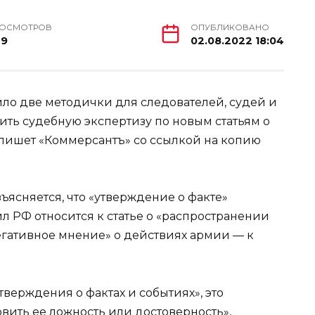
РОСМОТРОВ
ОПУБЛИКОВАНО
29
02.08.2022 18:04
ло две методички для следователей, судей и
дить судебную экспертизу по новым статьям о
пишет «Коммерсантъ» со ссылкой на копию
ъясняется, что «утверждение о факте»
л РФ относится к статье о «распространении
гативное мнение» о действиях армии — к
верждения о фактах и событиях», это
вить ее ложность или достоверность»,