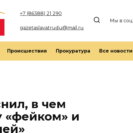
+7 (86388) 21 290
Мы в соц
gazetaslavatrudu@mail.ru
Происшествия
Прокуратура
Все новости
нил, в чем
 «фейком» и
ией»