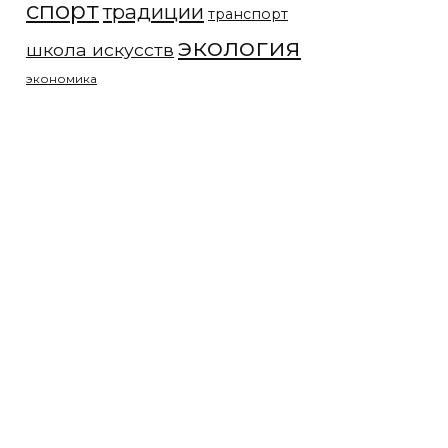
спорт
традиции
транспорт
экология
школа искусств
экономика