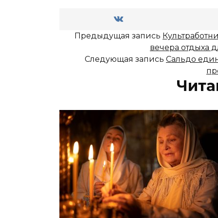
Предыдущая запись
Культработн
вечера отдыха д
Следующая запись
Сальдо един
пр
Чита