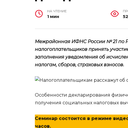
НА ЧТЕНИЕ
П
1 мин
5
Межрайонная ИФНС России № 21 по Р
налогоплательщиков принять участие
заполнения уведомления об исчислен
налогам, сборов, страховых взносов.
Особенности декларирования физиче
получения социальных налоговых выч
Семинар состоится в режиме видео-
часов.