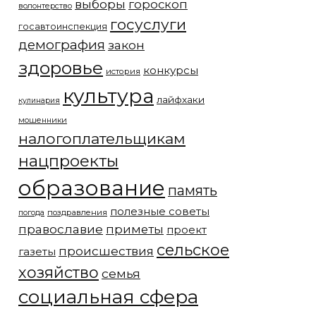
выборы
гороскоп
волонтерство
госуслуги
госавтоинспекция
демография
закон
здоровье
конкурсы
история
культура
лайфхаки
кулинария
мошенники
налогоплательщикам
нацпроекты
образование
память
полезные советы
погода
поздравления
православие
приметы
проект
сельское
происшествия
газеты
хозяйство
семья
социальная сфера