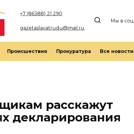
+7 (86388) 21 290
Мы в соц
gazetaslavatrudu@mail.ru
Происшествия
Прокуратура
Все новости
ьщикам расскажут
ях декларирования