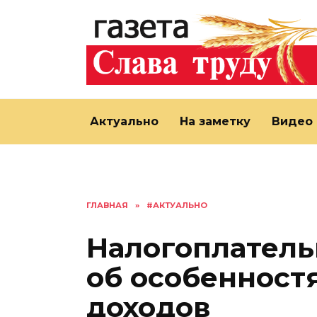
Перейти
к
содержанию
Актуально
На заметку
Видео
ГЛАВНАЯ
»
#АКТУАЛЬНО
Налогоплател
об особенност
доходов