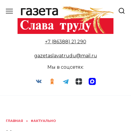
Перейти
к
содержанию
+7 (86388) 21 290
gazetaslavatrudu@mail.ru
Мы в соцсетях:
ГЛАВНАЯ
»
#АКТУАЛЬНО