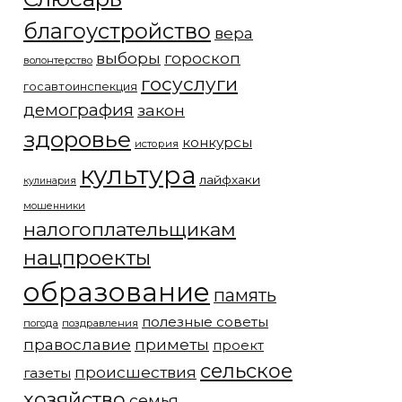
благоустройство
вера
выборы
гороскоп
волонтерство
госуслуги
госавтоинспекция
демография
закон
здоровье
конкурсы
история
культура
лайфхаки
кулинария
мошенники
налогоплательщикам
нацпроекты
образование
память
полезные советы
погода
поздравления
православие
приметы
проект
сельское
происшествия
газеты
хозяйство
семья