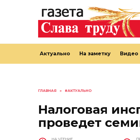
Перейти
к
содержанию
Актуально
На заметку
Видео
ГЛАВНАЯ
»
#АКТУАЛЬНО
Налоговая инс
проведет семи
НА ЧТЕНИЕ
П