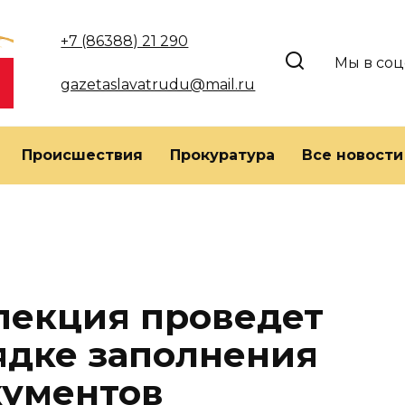
+7 (86388) 21 290
Мы в соц
gazetaslavatrudu@mail.ru
Происшествия
Прокуратура
Все новости
пекция проведет
ядке заполнения
кументов