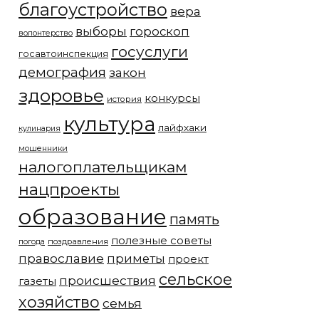
благоустройство
вера
выборы
гороскоп
волонтерство
госуслуги
госавтоинспекция
демография
закон
здоровье
конкурсы
история
культура
лайфхаки
кулинария
мошенники
налогоплательщикам
нацпроекты
образование
память
полезные советы
погода
поздравления
православие
приметы
проект
сельское
происшествия
газеты
хозяйство
семья