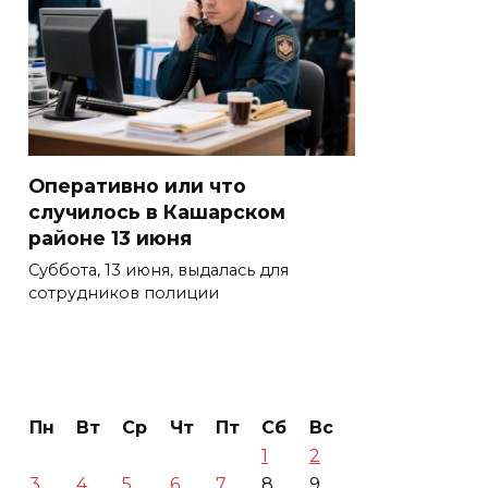
Оперативно или что
случилось в Кашарском
районе 13 июня
Суббота, 13 июня, выдалась для
сотрудников полиции
Пн
Вт
Ср
Чт
Пт
Сб
Вс
1
2
3
4
5
6
7
8
9