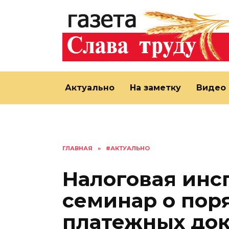
Перейти
к
содержанию
Актуально
На заметку
Видео
ГЛАВНАЯ
»
#АКТУАЛЬНО
Налоговая инс
семинар о пор
платежных до