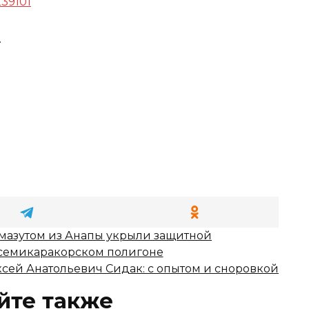
239101
.
 мазутом из Анапы укрыли защитной
семикаракорском полигоне
сей Анатольевич Сидак: с опытом и сноровкой
йте также