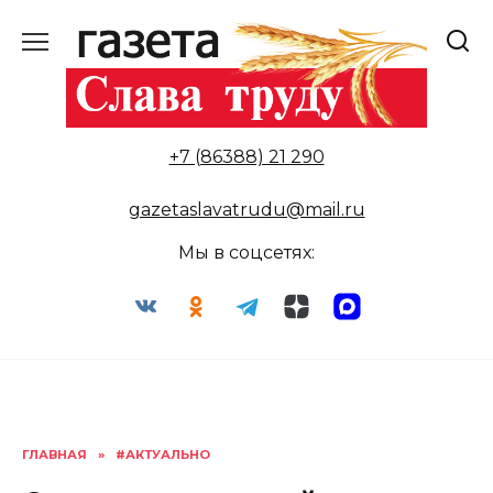
Перейти
к
содержанию
+7 (86388) 21 290
gazetaslavatrudu@mail.ru
Мы в соцсетях:
ГЛАВНАЯ
»
#АКТУАЛЬНО