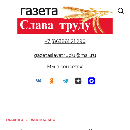
Перейти
к
содержанию
+7 (86388) 21 290
gazetaslavatrudu@mail.ru
Мы в соцсетях:
ГЛАВНАЯ
»
#АКТУАЛЬНО