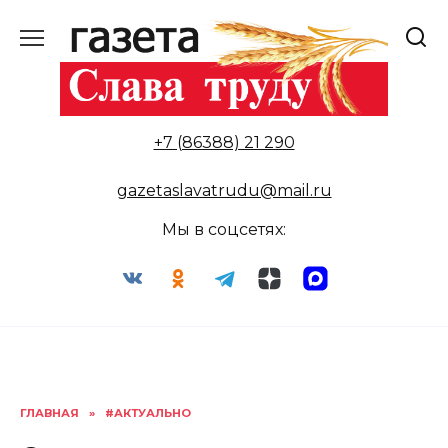
Перейти
к
содержанию
+7 (86388) 21 290
gazetaslavatrudu@mail.ru
Мы в соцсетях:
ГЛАВНАЯ
»
#АКТУАЛЬНО