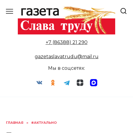
Перейти
к
содержанию
+7 (86388) 21 290
gazetaslavatrudu@mail.ru
Мы в соцсетях:
ГЛАВНАЯ
»
#АКТУАЛЬНО