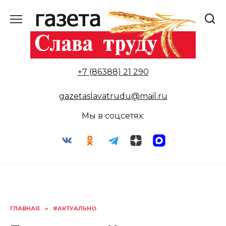
Перейти
к
содержанию
+7 (86388) 21 290
gazetaslavatrudu@mail.ru
Мы в соцсетях:
ГЛАВНАЯ
»
#АКТУАЛЬНО