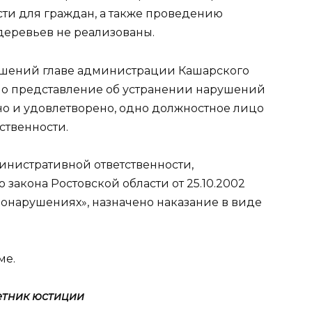
ти для граждан, а также проведению
деревьев не реализованы.
ушений главе администрации Кашарского
ено представление об устранении нарушений
но и удовлетворено, одно должностное лицо
ственности.
нистративной ответственности,
го закона Ростовской области от 25.10.2002
онарушениях», назначено наказание в виде
ме.
етник юстиции