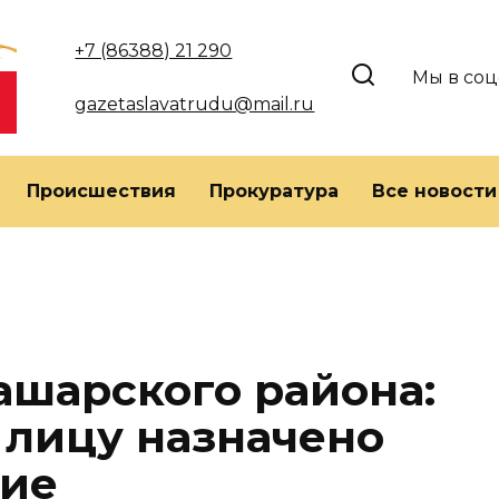
+7 (86388) 21 290
Мы в соц
gazetaslavatrudu@mail.ru
Происшествия
Прокуратура
Все новости
ашарского района:
лицу назначено
ие