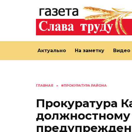
Перейти
к
содержанию
Актуально
На заметку
Видео
ГЛАВНАЯ
»
#ПРОКУРАТУРА РАЙОНА
Прокуратура К
должностному 
предупрежден