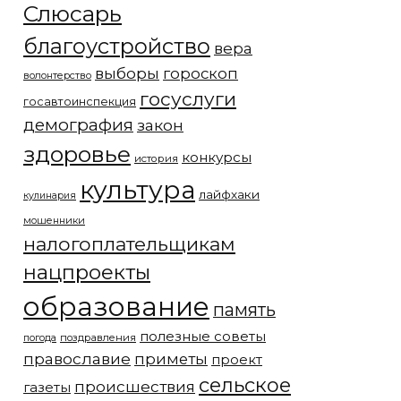
Слюсарь
благоустройство
вера
выборы
гороскоп
волонтерство
госуслуги
госавтоинспекция
демография
закон
здоровье
конкурсы
история
культура
лайфхаки
кулинария
мошенники
налогоплательщикам
нацпроекты
образование
память
полезные советы
погода
поздравления
православие
приметы
проект
сельское
происшествия
газеты