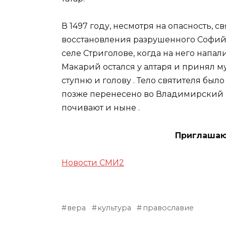
В 1497 году, несмотря на опасность, с
восстановления разрушенного Софийс
селе Стриголове, когда на него напали
Макарий остался у алтаря и принял м
ступню и голову
. Тело святителя был
позже перенесено во Владимирский 
почивают и ныне
.
Приглашаю
Новости СМИ2
вера
культура
православие