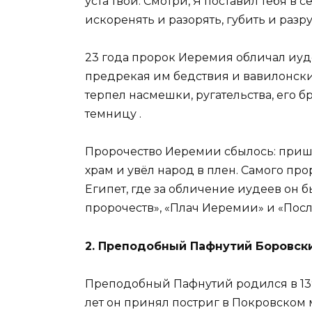
уста твои. Смотри, Я поставил тебя в
искоренять и разорять, губить и разруш
23 года пророк Иеремия обличал иуде
предрекая им бедствия и вавилонски
терпел насмешки, ругательства, его б
темницу
.
Пророчество Иеремии сбылось: приш
храм и увёл народ в плен. Самого пр
Египет, где за обличение иудеев он 
пророчеств», «Плач Иеремии» и «Пос
2. Преподобный Пафнутий Боровский
Преподобный Пафнутий родился в 139
лет он принял постриг в Покровском 