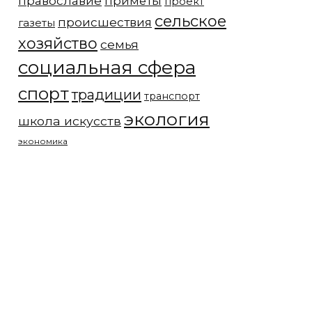
православие
приметы
проект
сельское
происшествия
газеты
хозяйство
семья
социальная сфера
спорт
традиции
транспорт
экология
школа искусств
экономика