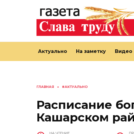
Перейти
к
содержанию
Актуально
На заметку
Видео
ГЛАВНАЯ
»
#АКТУАЛЬНО
Расписание бо
Кашарском рай
НА ЧТЕНИЕ
П