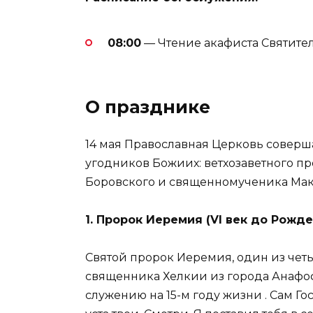
08:00
— Чтение акафиста Святите
О празднике
14 мая Православная Церковь соверш
угодников Божиих: ветхозаветного п
Боровского и священномученика Мак
1. Пророк Иеремия (VI век до Рожд
Святой пророк Иеремия, один из четы
священника Хелкии из города Анафоф
служению на 15-м году жизни
. Сам Го