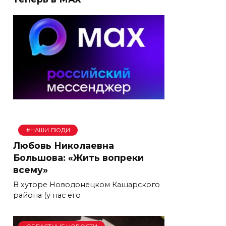
#НАШИ ЛЮДИ
Любовь Николаевна
Большова: «Жить вопреки
всему»
В хуторе Новодонецком Кашарского
района (у нас его