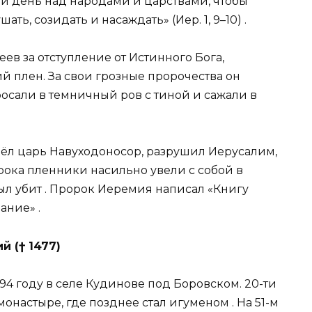
 сей день над народами и царствами, чтобы
ать, созидать и насаждать» (Иер. 1, 9–10)
.
ев за отступление от Истинного Бога,
й плен. За свои грозные пророчества он
росали в темничный ров с тиной и сажали в
ёл царь Навуходоносор, разрушил Иерусалим,
орока пленники насильно увели с собой в
был убит
. Пророк Иеремия написал «Книгу
лание»
.
 († 1477)
4 году в селе Кудинове под Боровском. 20-ти
монастыре, где позднее стал игуменом
. На 51-м