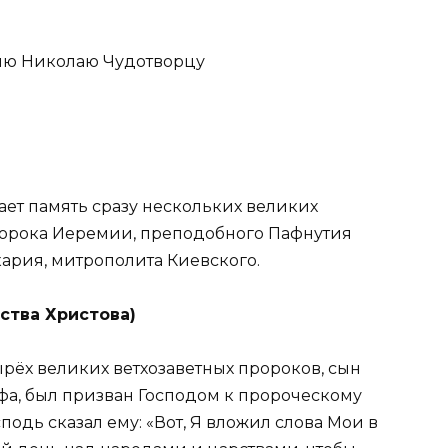
лю Николаю Чудотворцу
ает память сразу нескольких великих
ророка Иеремии, преподобного Пафнутия
ария, митрополита Киевского.
ества Христова)
рёх великих ветхозаветных пророков, сын
а, был призван Господом к пророческому
сподь сказал ему: «Вот, Я вложил слова Мои в