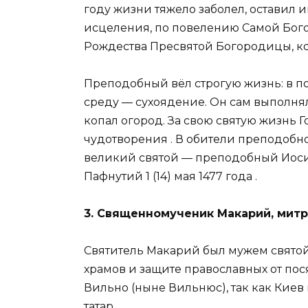
году жизни тяжело заболел, оставил 
исцеления, по повелению Самой Бог
Рождества Пресвятой Богородицы, ко
Преподобный вёл строгую жизнь: в п
среду — сухоядение. Он сам выполнял
копал огород. За свою святую жизнь 
чудотворения
. В обители преподобн
великий святой — преподобный Ио
Пафнутий 1 (14) мая 1477 года
.
3. Священномученик Макарий, митр
Святитель Макарий был мужем святой
храмов и защите православных от пос
Вильно (ныне Вильнюс), так как Кие
татар.