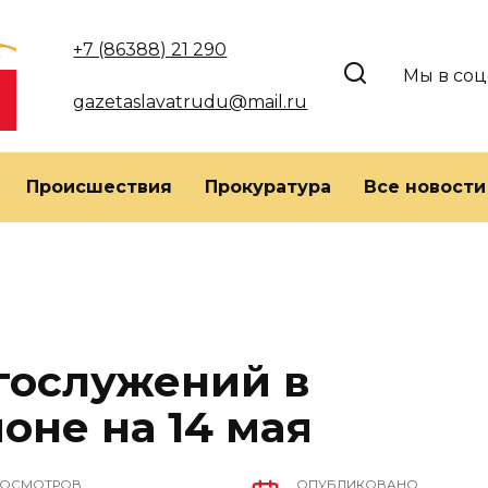
+7 (86388) 21 290
Мы в соц
gazetaslavatrudu@mail.ru
Происшествия
Прокуратура
Все новости
гослужений в
оне на 14 мая
РОСМОТРОВ
ОПУБЛИКОВАНО