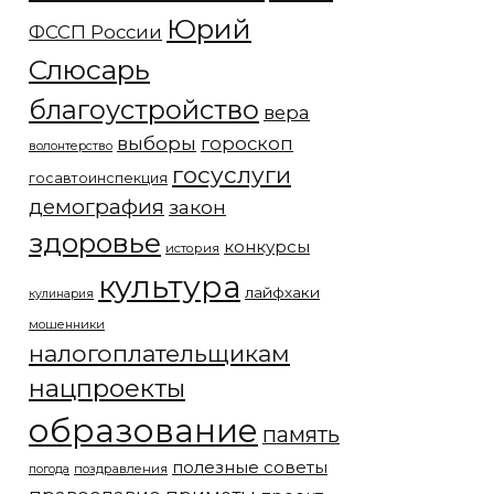
Юрий
ФССП России
Слюсарь
благоустройство
вера
выборы
гороскоп
волонтерство
госуслуги
госавтоинспекция
демография
закон
здоровье
конкурсы
история
культура
лайфхаки
кулинария
мошенники
налогоплательщикам
нацпроекты
образование
память
полезные советы
погода
поздравления