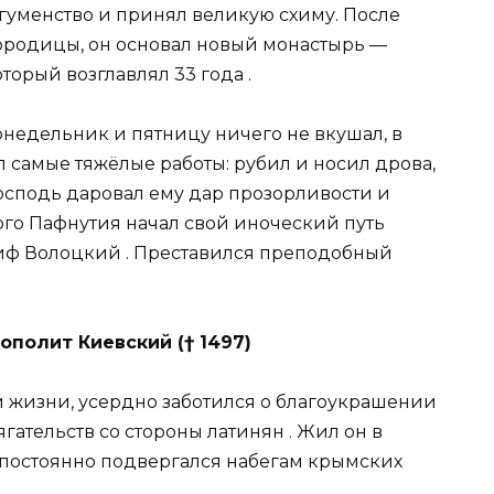
игуменство и принял великую схиму. После
ородицы, он основал новый монастырь —
торый возглавлял 33 года
.
онедельник и пятницу ничего не вкушал, в
 самые тяжёлые работы: рубил и носил дрова,
Господь даровал ему дар прозорливости и
ого Пафнутия начал свой иноческий путь
сиф Волоцкий
. Преставился преподобный
ополит Киевский († 1497)
 жизни, усердно заботился о благоукрашении
ягательств со стороны латинян
. Жил он в
в постоянно подвергался набегам крымских