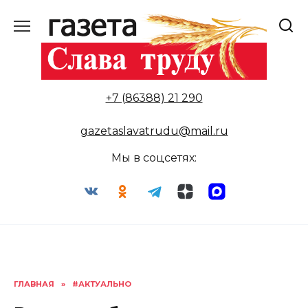
Перейти
к
содержанию
+7 (86388) 21 290
gazetaslavatrudu@mail.ru
Мы в соцсетях:
ГЛАВНАЯ
»
#АКТУАЛЬНО