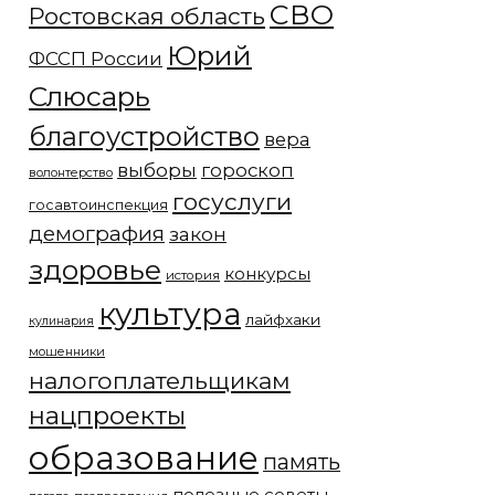
СВО
Ростовская область
Юрий
ФССП России
Слюсарь
благоустройство
вера
выборы
гороскоп
волонтерство
госуслуги
госавтоинспекция
демография
закон
здоровье
конкурсы
история
культура
лайфхаки
кулинария
мошенники
налогоплательщикам
нацпроекты
образование
память