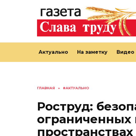
Перейти
к
содержанию
Актуально
На заметку
Видео
ГЛАВНАЯ
»
#АКТУАЛЬНО
Роструд: безоп
ограниченных 
пространствах