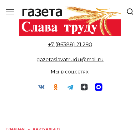
Перейти
к
содержанию
+7 (86388) 21 290
gazetaslavatrudu@mail.ru
Мы в соцсетях:
ГЛАВНАЯ
»
#АКТУАЛЬНО