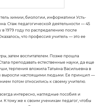
итель химии, биологии, информатики Усть-
а. Стаж педагогической деятельности — 45
у в 1979 году по распределению после
азалось, что профессия учитель — это ее
ры, затем воспитателем. Позже прошла
тала преподавать естественные науки, да еще
души, терпения вложила Татьяна Васильевна в
ни выросли настоящими людьми. Ее принцип —
жением потом относились к своему учителю.
всегда интересно, наглядные пособия и
. К тому же к своим ученикам педагог, чтобы