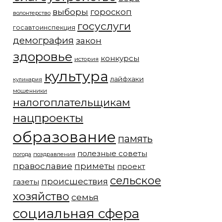
выборы
гороскоп
волонтерство
госуслуги
госавтоинспекция
демография
закон
здоровье
конкурсы
история
культура
лайфхаки
кулинария
мошенники
налогоплательщикам
нацпроекты
образование
память
полезные советы
погода
поздравления
православие
приметы
проект
сельское
происшествия
газеты
хозяйство
семья
социальная сфера