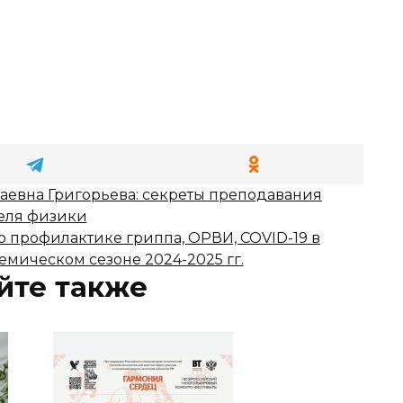
аевна Григорьева: секреты преподавания
еля физики
о профилактике гриппа, ОРВИ, COVID-19 в
мическом сезоне 2024-2025 гг.
йте также