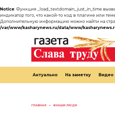
Notice
: Функция _load_textdomain_just_in_time выз
индикатор того, что какой-то код в плагине или т
Дополнительную информацию можно найти на ст
/var/www/kasharynews.ru/data/www/kasharynews.r
Перейти
к
содержанию
Актуально
На заметку
Видео
ГЛАВНАЯ
»
#НАШИ ЛЮДИ