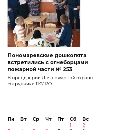
Пономаревские дошколята
встретились с огнеборцами
пожарной части № 253
В преддверии Дня пожарной охраны
сотрудники ГКУ РО
Пн
Вт
Ср
Чт
Пт
Сб
Вс
1
2