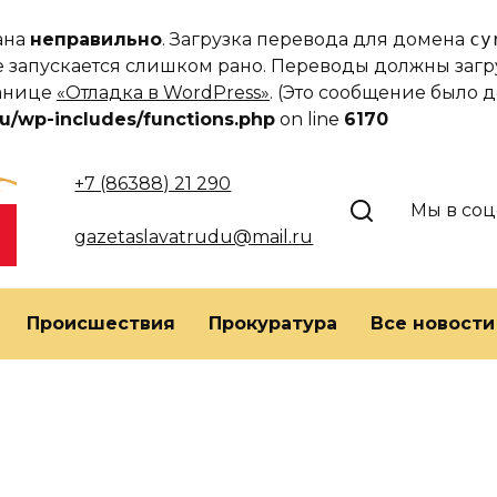
вана
неправильно
. Загрузка перевода для домена
cy
еме запускается слишком рано. Переводы должны за
ранице
«Отладка в WordPress»
. (Это сообщение было до
u/wp-includes/functions.php
on line
6170
+7 (86388) 21 290
Мы в соц
gazetaslavatrudu@mail.ru
Происшествия
Прокуратура
Все новости