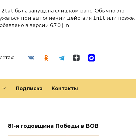
r2lat
была запущена слишком рано. Обычно это
гружаться при выполнении действия
init
или позже.
бавлено в версии 6.7.0.) in
сетях:
Подписка
Контакты
81-я годовщина Победы в ВОВ