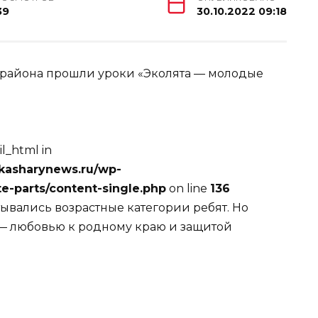
39
30.10.2022 09:18
 района прошли уроки «Эколята — молодые
l_html in
kasharynews.ru/wp-
e-parts/content-single.php
on line
136
ывались возрастные категории ребят. Но
 — любовью к родному краю и защитой