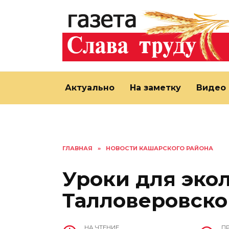
Перейти
к
содержанию
Актуально
На заметку
Видео
ГЛАВНАЯ
»
НОВОСТИ КАШАРСКОГО РАЙОНА
Уроки для эко
Талловеровско
НА ЧТЕНИЕ
П