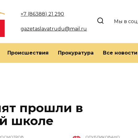
+7 (86388) 21 290
Мы в соц
gazetaslavatrudu@mail.ru
Происшествия
Прокуратура
Все новости
лят прошли в
й школе
РОСМОТРОВ
ОПУБЛИКОВАНО