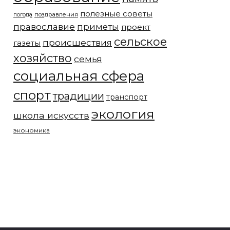
полезные советы
погода
поздравления
православие
приметы
проект
сельское
происшествия
газеты
хозяйство
семья
социальная сфера
спорт
традиции
транспорт
экология
школа искусств
экономика