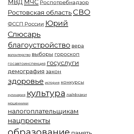
МЧС
МВД
Роспотребнадзор
СВО
Ростовская область
Юрий
ФССП России
Слюсарь
благоустройство
вера
выборы
гороскоп
волонтерство
госуслуги
госавтоинспекция
демография
закон
здоровье
конкурсы
история
культура
лайфхаки
кулинария
мошенники
налогоплательщикам
нацпроекты
образование
память