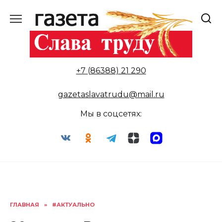
Перейти
к
содержанию
+7 (86388) 21 290
gazetaslavatrudu@mail.ru
Мы в соцсетях:
ГЛАВНАЯ
»
#АКТУАЛЬНО