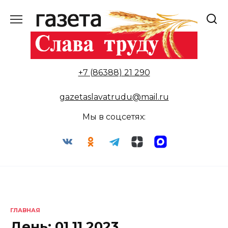
Перейти
к
содержанию
+7 (86388) 21 290
gazetaslavatrudu@mail.ru
Мы в соцсетях:
ГЛАВНАЯ
День:
01.11.2023