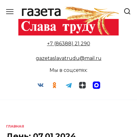
Перейти
к
содержанию
+7 (86388) 21 290
gazetaslavatrudu@mail.ru
Мы в соцсетях:
ГЛАВНАЯ
День:
07.01.2024