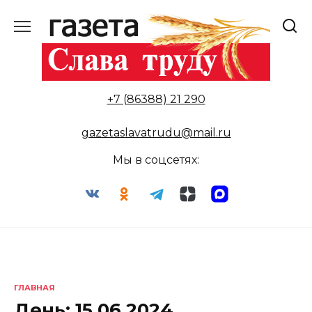
Перейти
к
содержанию
+7 (86388) 21 290
gazetaslavatrudu@mail.ru
Мы в соцсетях:
ГЛАВНАЯ
День:
15.06.2024