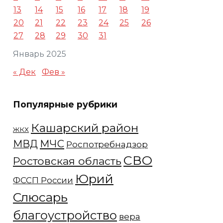
13
14
15
16
17
18
19
20
21
22
23
24
25
26
27
28
29
30
31
Январь 2025
« Дек
Фев »
Популярные рубрики
Кашарский район
ЖКХ
МЧС
МВД
Роспотребнадзор
СВО
Ростовская область
Юрий
ФССП России
Слюсарь
благоустройство
вера