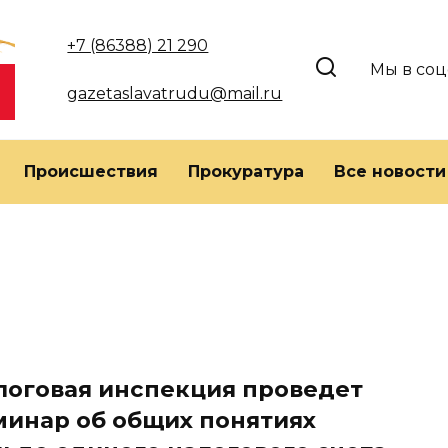
+7 (86388) 21 290
Мы в соц
gazetaslavatrudu@mail.ru
Происшествия
Прокуратура
Все новости
логовая инспекция проведет
минар об общих понятиях