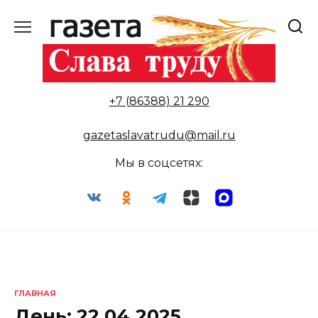
Перейти
к
содержанию
+7 (86388) 21 290
gazetaslavatrudu@mail.ru
Мы в соцсетях:
ГЛАВНАЯ
День:
22.04.2025