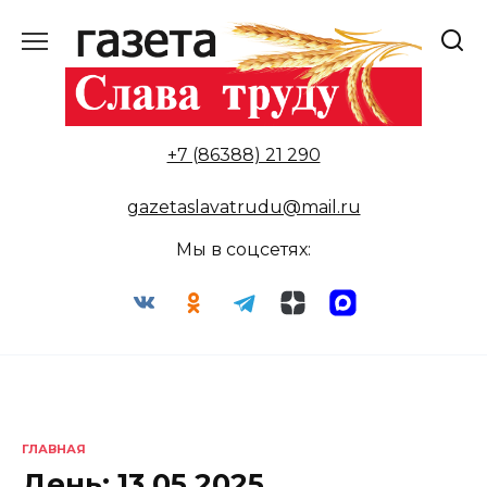
Перейти
к
содержанию
+7 (86388) 21 290
gazetaslavatrudu@mail.ru
Мы в соцсетях:
ГЛАВНАЯ
День:
13.05.2025