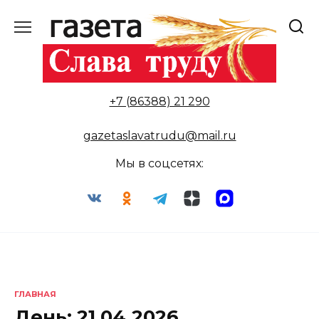
Перейти
к
содержанию
+7 (86388) 21 290
gazetaslavatrudu@mail.ru
Мы в соцсетях:
ГЛАВНАЯ
День:
21.04.2026