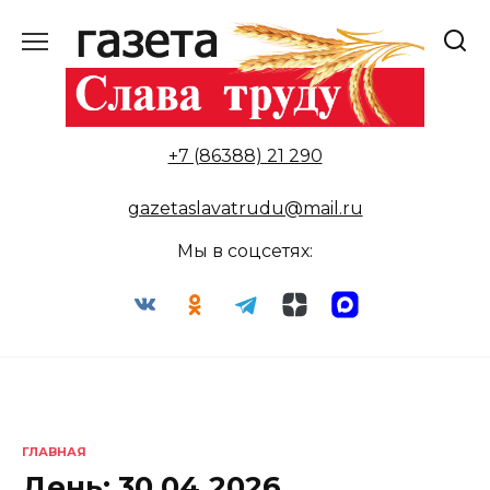
Перейти
к
содержанию
+7 (86388) 21 290
gazetaslavatrudu@mail.ru
Мы в соцсетях:
ГЛАВНАЯ
День:
30.04.2026