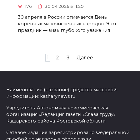
176
30.04.2026 в 11:20
30 апреля в России отмечается День
коренных малочисленных народов. Этот
праздник — знак глубокого уважения
Пагинация
1
2
3
Далее
записей
Наименование (название) средства массовой
информации: kasharynews.ru
Учредитель: Автономная некоммерческая
организация «Редакция газеты «Слава труду»
Кашарского района Ростовской области
Сетевое издание зарегистрировано Федеральной
службой по надзору в сфере связи,