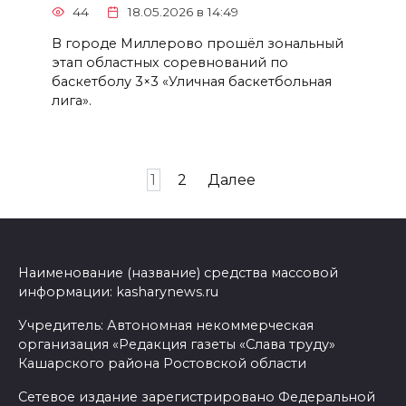
44
18.05.2026 в 14:49
В городе Миллерово прошёл зональный
этап областных соревнований по
баскетболу 3×3 «Уличная баскетбольная
лига».
Пагинация
1
2
Далее
записей
Наименование (название) средства массовой
информации: kasharynews.ru
Учредитель: Автономная некоммерческая
организация «Редакция газеты «Слава труду»
Кашарского района Ростовской области
Сетевое издание зарегистрировано Федеральной