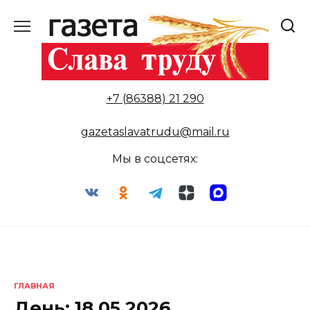
Перейти
к
содержанию
+7 (86388) 21 290
gazetaslavatrudu@mail.ru
Мы в соцсетях:
ГЛАВНАЯ
День:
18.05.2026