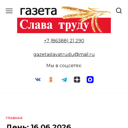
Перейти
к
содержанию
+7 (86388) 21 290
gazetaslavatrudu@mail.ru
Мы в соцсетях:
ГЛАВНАЯ
День:
16.06.2026