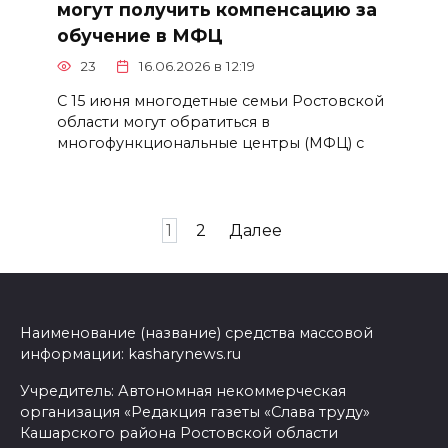
могут получить компенсацию за
обучение в МФЦ
23
16.06.2026 в 12:19
С 15 июня многодетные семьи Ростовской
области могут обратиться в
многофункциональные центры (МФЦ) с
Пагинация
1
2
Далее
записей
Наименование (название) средства массовой
информации: kasharynews.ru
Учредитель: Автономная некоммерческая
организация «Редакция газеты «Слава труду»
Кашарского района Ростовской области