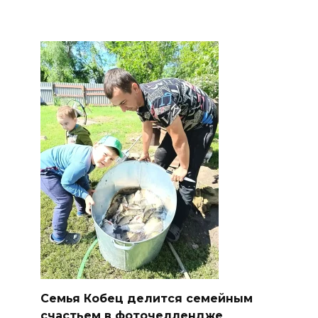
Семья Кобец делится семейным
счастьем в фоточеллендже