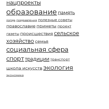
нацпроекты
образование
память
полезные советы
погода
поздравления
православие
приметы
проект
сельское
происшествия
газеты
хозяйство
семья
социальная сфера
спорт
традиции
транспорт
экология
школа искусств
экономика