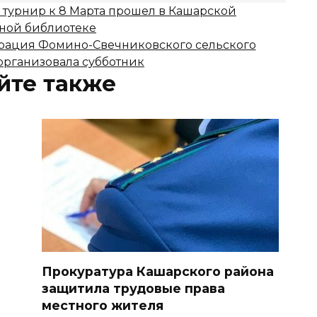
турнир к 8 Марта прошел в Кашарской
ной библиотеке
ация Фомино-Свечниковского сельского
организовала субботник
йте также
Прокуратура Кашарского района
защитила трудовые права
местного жителя