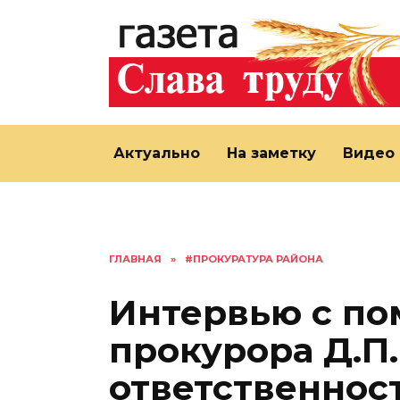
Перейти
к
содержанию
Актуально
На заметку
Видео
ГЛАВНАЯ
»
#ПРОКУРАТУРА РАЙОНА
Интервью с п
прокурора Д.П
ответственнос