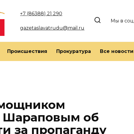
+7 (86388) 21 290
Мы в соц
gazetaslavatrudu@mail.ru
Происшествия
Прокуратура
Все новости
омощником
. Шараповым об
ти за пропаганду