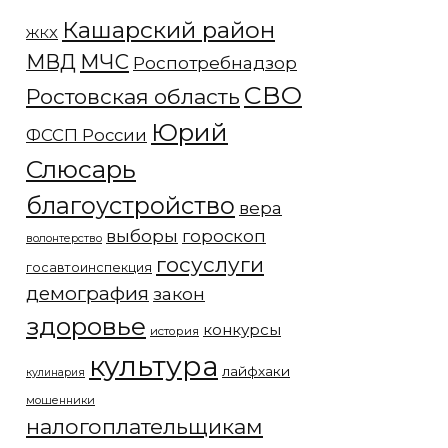
Кашарский район
ЖКХ
МЧС
МВД
Роспотребнадзор
СВО
Ростовская область
Юрий
ФССП России
Слюсарь
благоустройство
вера
выборы
гороскоп
волонтерство
госуслуги
госавтоинспекция
демография
закон
здоровье
конкурсы
история
культура
лайфхаки
кулинария
мошенники
налогоплательщикам