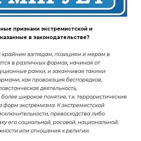
ные признаки экстремистской и
казанные в законодательстве?
к крайним взглядам, позициям и мерам в
тся в различных формах, начиная от
туционные рамки, и заканчивая такими
рмами, как провокация беспорядков,
повстанческая деятельность,
более широкое понятие, т.к. террористические
из форм экстремизма. К экстремистской
исключительности, превосходства либо
ку его социальной, расовой, национальной,
ности или отношения к религии.