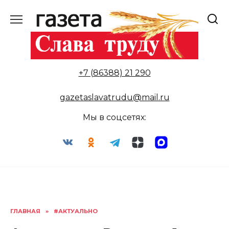
Перейти
к
содержанию
+7 (86388) 21 290
gazetaslavatrudu@mail.ru
Мы в соцсетях:
ГЛАВНАЯ
»
#АКТУАЛЬНО