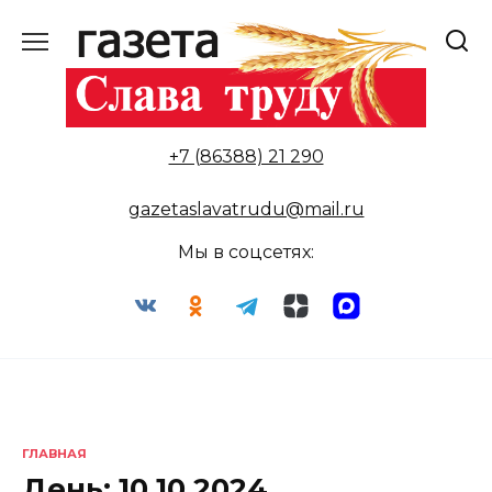
Перейти
к
содержанию
+7 (86388) 21 290
gazetaslavatrudu@mail.ru
Мы в соцсетях:
ГЛАВНАЯ
День:
10.10.2024