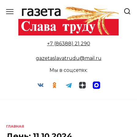
Перейти
к
содержанию
+7 (86388) 21 290
gazetaslavatrudu@mail.ru
Мы в соцсетях:
ГЛАВНАЯ
День:
11.10.2024