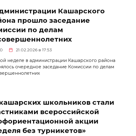
администрации Кашарского
йона прошло заседание
миссии по делам
совершеннолетних
0
21.02.2026 в 17:53
той неделе в администрации Кашарского района
оялось очередное заседание Комиссии по делам
вершеннолетних
 кашарских школьников стали
астниками всероссийской
офориентационной акции
еделя без турникетов»