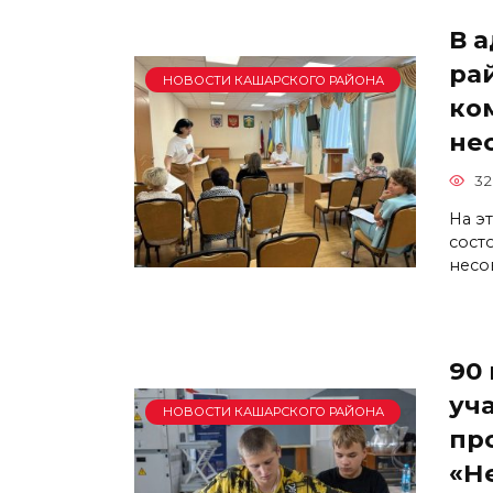
В 
ра
НОВОСТИ КАШАРСКОГО РАЙОНА
ко
не
32
На э
сост
несо
90
уч
НОВОСТИ КАШАРСКОГО РАЙОНА
пр
«Н