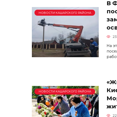
В 
по
НОВОСТИ КАШАРСКОГО РАЙОНА
за
ос
23
На э
посе
рабо
«Жи
Ки
НОВОСТИ КАШАРСКОГО РАЙОНА
Мо
жи
22