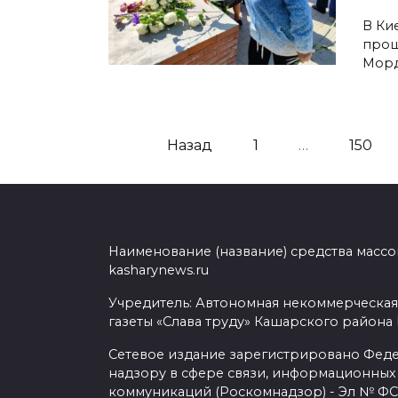
В Ки
прош
Морд
Пагинация
Назад
1
…
150
записей
Наименование (название) средства масс
kasharynews.ru
Учредитель: Автономная некоммерческая
газеты «Слава труду» Кашарского района
Сетевое издание зарегистрировано Фед
надзору в сфере связи, информационных
коммуникаций (Роскомнадзор) - Эл № ФС7