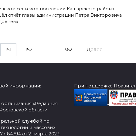
евском сельском поселении Кашарского района
ёл отчёт главы администрации Петра Викторовича
овцева
151
152
…
362
Далее
овой информации:
При поддержке Правитель
 организация «Редакция
 Ростовской области
еральной службой по
 технологий и массовых
7-84794 от 21 марта 2023