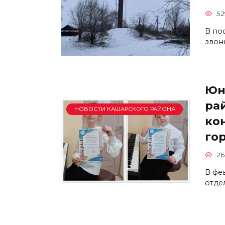
52
В по
звон
Юн
ра
НОВОСТИ КАШАРСКОГО РАЙОНА
ко
го
26
В фе
отде