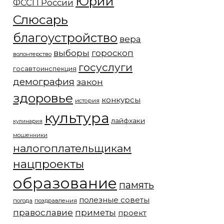
Юрий
ФССП России
Слюсарь
благоустройство
вера
выборы
гороскоп
волонтерство
госуслуги
госавтоинспекция
демография
закон
здоровье
конкурсы
история
культура
лайфхаки
кулинария
мошенники
налогоплательщикам
нацпроекты
образование
память
полезные советы
погода
поздравления
православие
приметы
проект