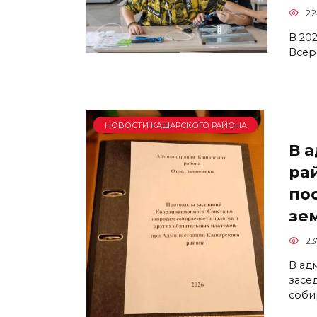
22
В 20
Всер
НОВОСТИ КАШАРСКОГО РАЙОНА
В 
ра
по
зе
23
В ад
засе
соби