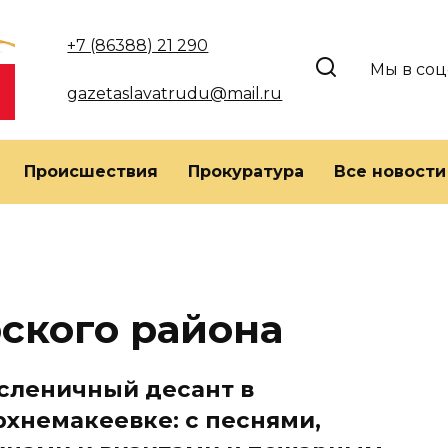
+7 (86388) 21 290
Мы в соц
gazetaslavatrudu@mail.ru
Происшествия
Прокуратура
Все новости
ского района
сленичный десант в
рхнемакеевке: с песнями,