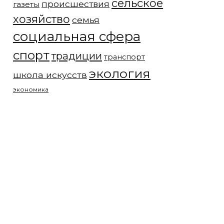
сельское
происшествия
газеты
хозяйство
семья
социальная сфера
спорт
традиции
транспорт
экология
школа искусств
экономика