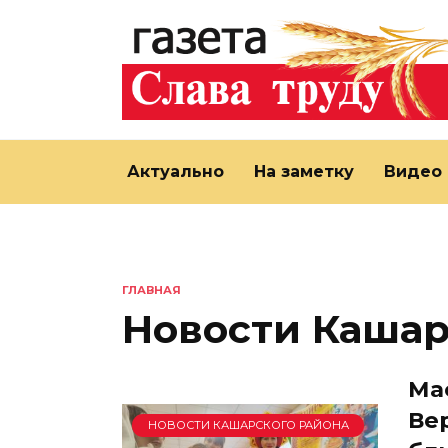
Перейти
к
содержанию
Актуально
На заметку
Видео
ГЛАВНАЯ
Новости Кашар
Ма
Ве
НОВОСТИ КАШАРСКОГО РАЙОНА