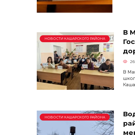
В 
НОВОСТИ КАШАРСКОГО РАЙОНА
Го
до
26
В Ма
школ
Каша
Во
НОВОСТИ КАШАРСКОГО РАЙОНА
ра
ме