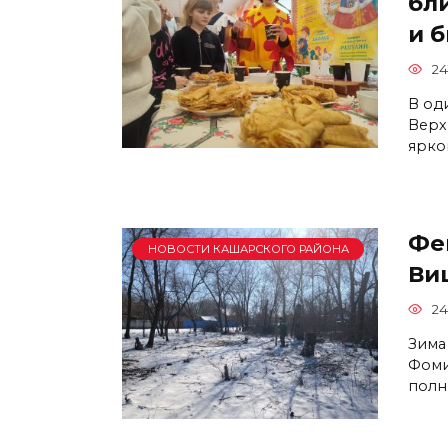
бл
и 
24
В од
Верх
ярко
Фе
НОВОСТИ КАШАРСКОГО РАЙОНА
Ви
24
Зима
Фоми
полн