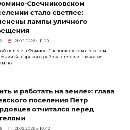
Фомино-Свечниковском
селении стало светлее:
менены лампы уличного
вещения
2
21.02.2026 в 11:08
той неделе в Фомино-Свечниковском сельском
лении Кашарского района прошли плановые
ты по
ть и работать на земле»: глава
евского поселения Пётр
рдовцев отчитался перед
телями
6
21.02.2026 в 10:42